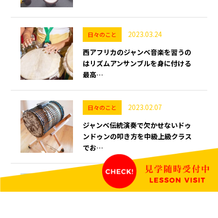
2023.03.24
日々のこと
西アフリカのジャンベ音楽を習うの
はリズムアンサンブルを身に付ける
最高…
2023.02.07
日々のこと
ジャンベ伝統演奏で欠かせないドゥ
ンドゥンの叩き方を中級上級クラス
でお…
2022.12.20
出演・演奏経歴
ジャンベの音楽授業を東京都内の中
学校で受け持たせて頂いた2、3コマ