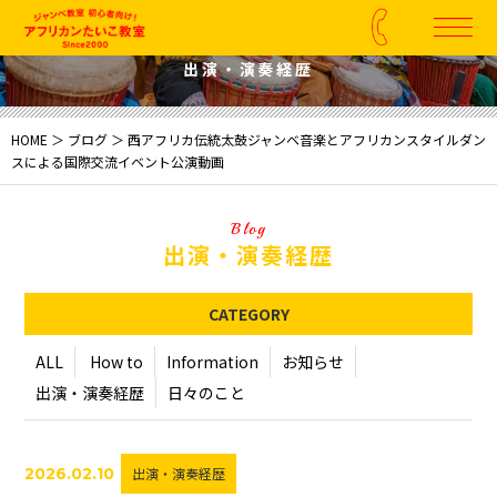
Blog
出演・演奏経歴
HOME
＞
ブログ
＞ 西アフリカ伝統太鼓ジャンベ音楽とアフリカンスタイルダン
スによる国際交流イベント公演動画
Blog
出演・演奏経歴
CATEGORY
ALL
How to
Information
お知らせ
出演・演奏経歴
日々のこと
2026.02.10
出演・演奏経歴