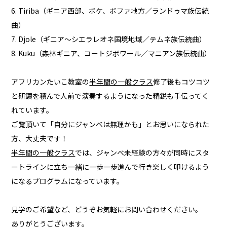
6. Tiriba（ギニア西部、ボケ、ボファ地方／ランドゥマ族伝統
曲）
7. Djole（ギニア～シエラレオネ国境地域／テムネ族伝統曲）
8. Kuku（森林ギニア、コートジボワール／マニアン族伝統曲）
アフリカンたいこ教室の
半年間の一般クラス
修了後もコツコツ
と研鑽を積んで人前で演奏するようになった精鋭も手伝ってく
れています。
ご覧頂いて「自分にジャンベは無理かも」とお思いになられた
方、大丈夫です！
半年間の一般クラス
では、ジャンベ未経験の方々が同時にスタ
ートラインに立ち一緒に一歩一歩進んで行き楽しく叩けるよう
になるプログラムになっています。
見学のご希望など、どうぞお気軽にお問い合わせください。
ありがとうございます。