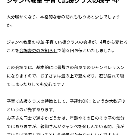
ジャンベ教室 子育て応援クラスの様子 -4-
大分暖かくなり、本格的な春の訪れももうあと少しでしょう
か。
ジャンベ教室の
杉並 子育て応援クラス
の会場が、4月から変わる
ことを
会場変更のお知らせ
で前々回お伝えいたしました。
この会場では、基本的には畳敷きの部屋でのジャンベレッスン
になりますので、お子さまは畳の上で遊んだり、遊び疲れて寝
てしまったりしても安心です♪
子育て応援クラスの特徴として、子連れOK！というか大歓迎♪
というのが先ずあります。
お子さん同士で遊ぶかどうかは、年齢やその日のその子の気分
ではありますが、親御さんがジャンベを楽しんでいる間、我が
子はそばで遊んでいるという光景がなかなかいいんですよね