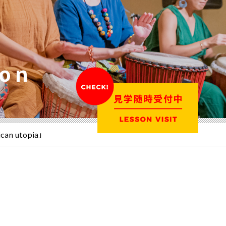
ion
 utopia」