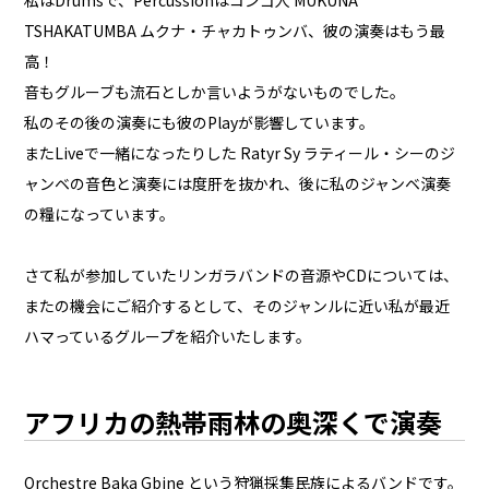
私はDrumsで、Percussionはコンゴ人 MUKUNA
TSHAKATUMBA ムクナ・チャカトゥンバ、彼の演奏はもう最
高！
音もグルーブも流石としか言いようがないものでした。
私のその後の演奏にも彼のPlayが影響しています。
またLiveで一緒になったりした Ratyr Sy ラティール・シーのジ
ャンベの音色と演奏には度肝を抜かれ、後に私のジャンベ演奏
の糧になっています。
さて私が参加していたリンガラバンドの音源やCDについては、
またの機会にご紹介するとして、そのジャンルに近い私が最近
ハマっているグループを紹介いたします。
アフリカの熱帯雨林の奥深くで演奏
Orchestre Baka Gbine という狩猟採集民族によるバンドです。