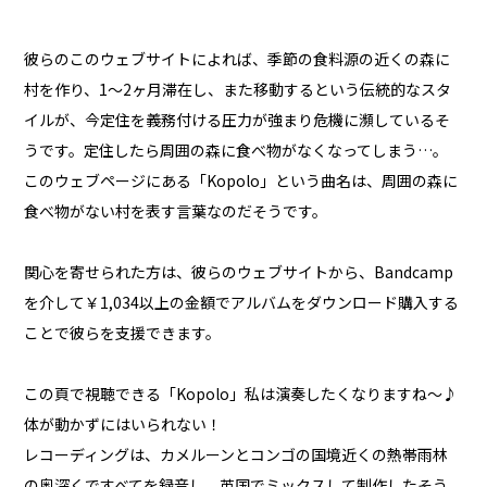
彼らのこのウェブサイトによれば、季節の食料源の近くの森に
村を作り、1～2ヶ月滞在し、また移動するという伝統的なスタ
イルが、今定住を義務付ける圧力が強まり危機に瀕しているそ
うです。定住したら周囲の森に食べ物がなくなってしまう…。
このウェブページにある「Kopolo」という曲名は、周囲の森に
食べ物がない村を表す言葉なのだそうです。
関心を寄せられた方は、彼らのウェブサイトから、Bandcamp
を介して￥1,034以上の金額でアルバムをダウンロード購入する
ことで彼らを支援できます。
この頁で視聴できる「Kopolo」私は演奏したくなりますね～♪
体が動かずにはいられない！
レコーディングは、カメルーンとコンゴの国境近くの熱帯雨林
の奥深くですべてを録音し、英国でミックスして制作したそう